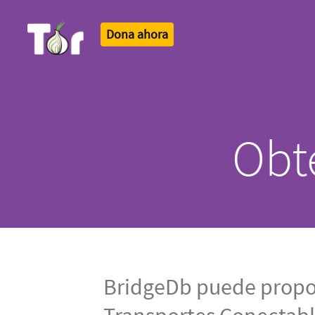
Dona ahora
Tor Logo
Obt
BridgeDb puede propor