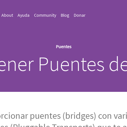
About
Ayuda
Community
Blog
Donar
Puentes
ener Puentes de
cionar puentes (bridges) con vari